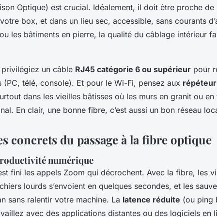
son Optique) est crucial. Idéalement, il doit être proche de 
votre box, et dans un lieu sec, accessible, sans courants d’a
 les bâtiments en pierre, la qualité du câblage intérieur fai
 privilégiez un câble
RJ45 catégorie 6 ou supérieur
pour re
 (PC, télé, console). Et pour le Wi-Fi, pensez aux
répéteur
tout dans les vieilles bâtisses où les murs en granit ou en 
ignal. En clair, une bonne fibre, c’est aussi un bon réseau loca
s concrets du passage à la fibre optique
productivité numérique
’est fini les appels Zoom qui décrochent. Avec la fibre, les 
 fichiers lourds s’envoient en quelques secondes, et les sau
an sans ralentir votre machine. La
latence réduite
(ou ping 
availlez avec des applications distantes ou des logiciels en l