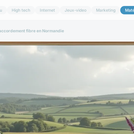
u
High tech
Internet
Jeux-video
Marketing
Maté
accordement fibre en Normandie