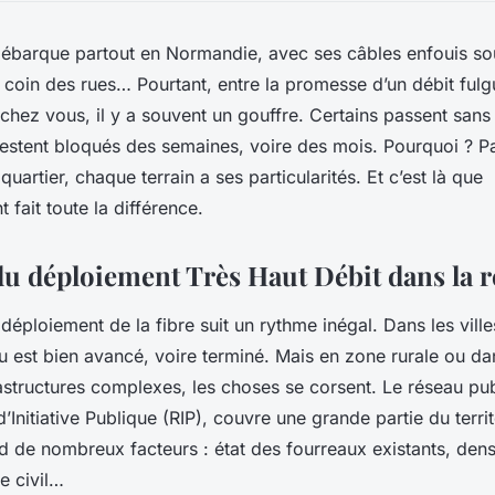
débarque partout en Normandie, avec ses câbles enfouis sou
 coin des rues… Pourtant, entre la promesse d’un débit fulgur
hez vous, il y a souvent un gouffre. Certains passent sans
s restent bloqués des semaines, voire des mois. Pourquoi ? 
uartier, chaque terrain a ses particularités. Et c’est là que
fait toute la différence.
du déploiement Très Haut Débit dans la 
déploiement de la fibre suit un rythme inégal. Dans les vi
u est bien avancé, voire terminé. Mais en zone rurale ou da
rastructures complexes, les choses se corsent. Le réseau pu
Initiative Publique (RIP), couvre une grande partie du terri
nd de nombreux facteurs : état des fourreaux existants, dens
ie civil…