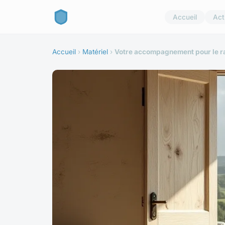
Accueil
Act
Accueil
›
Matériel
›
Votre accompagnement pour le r