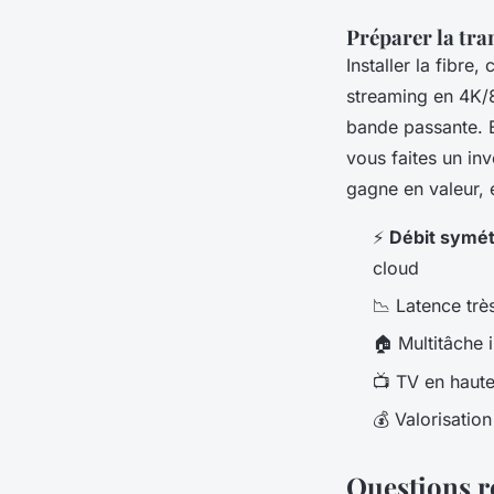
Préparer la tr
Installer la fibre
streaming en 4K/
bande passante. E
vous faites un in
gagne en valeur, 
⚡
Débit symét
cloud
📉 Latence trè
🏠 Multitâche i
📺 TV en haute
💰 Valorisatio
Questions r