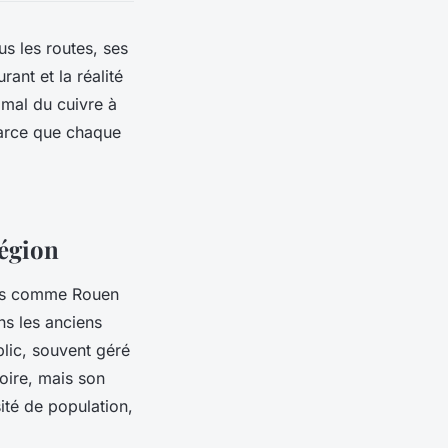
s les routes, ses
ant et la réalité
 mal du cuivre à
Parce que chaque
région
lles comme Rouen
ns les anciens
blic, souvent géré
toire, mais son
ité de population,