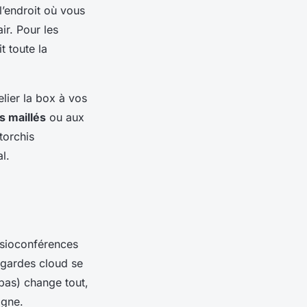
l’endroit où vous
ir. Pour les
t toute la
lier la box à vos
s maillés
ou aux
torchis
l.
visioconférences
vegardes cloud se
bas) change tout,
igne.