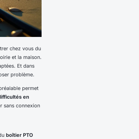
entrer chez vous du
oirie et la maison.
aptées. Et dans
poser problème.
préalable permet
difficultés en
ter sans connexion
 du
boîtier PTO