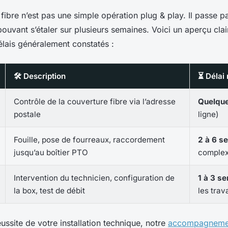
ibre n’est pas une simple opération plug & play. Il passe pa
ouvant s’étaler sur plusieurs semaines. Voici un aperçu cla
élais généralement constatés :
🛠️ Description
⏳ Délai
Contrôle de la couverture fibre via l’adresse
Quelqu
postale
ligne)
Fouille, pose de fourreaux, raccordement
2 à 6 s
jusqu’au boîtier PTO
complex
Intervention du technicien, configuration de
1 à 3 s
la box, test de débit
les trav
éussite de votre installation technique, notre
accompagnemen