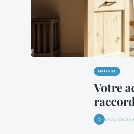
MATÉRIEL
Votre 
raccor
S
Séraphine
26/0