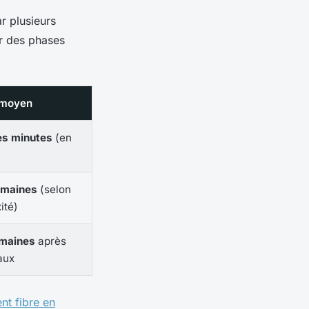
r plusieurs
ir des phases
 moyen
es minutes
(en
emaines
(selon
ité)
emaines
après
aux
t fibre en