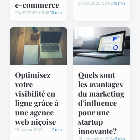
e-commerce
07/07/2026 08:06
10 min
28/07/2026 08:18
10 min
Quels sont
Optimisez
les avantages
votre
du marketing
visibilité en
d'influence
ligne grâce à
pour une
une agence
startup
web niçoise
innovante?
18 février 2025
7 min
18 septembre 2024
5 min