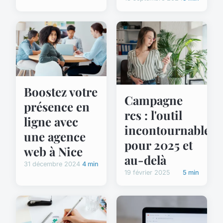
Boostez votre
Campagne
présence en
rcs : l'outil
ligne avec
incontournable
une agence
pour 2025 et
web à Nice
au-delà
31 décembre 2024
4 min
19 février 2025
5 min