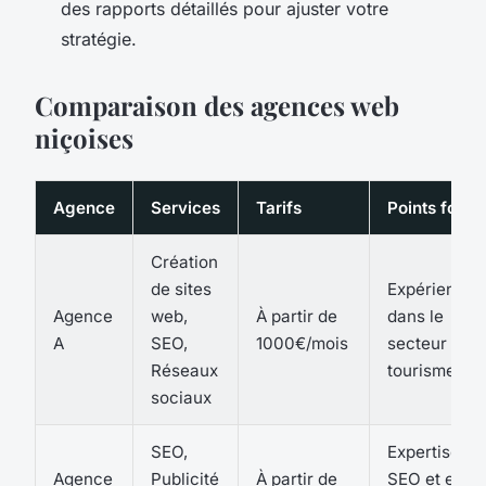
des rapports détaillés pour ajuster votre
stratégie.
Comparaison des agences web
niçoises
Agence
Services
Tarifs
Points forts
Création
de sites
Expérience
Agence
web,
À partir de
dans le
A
SEO,
1000€/mois
secteur du
Réseaux
tourisme
sociaux
SEO,
Expertise en
Agence
Publicité
À partir de
SEO et en