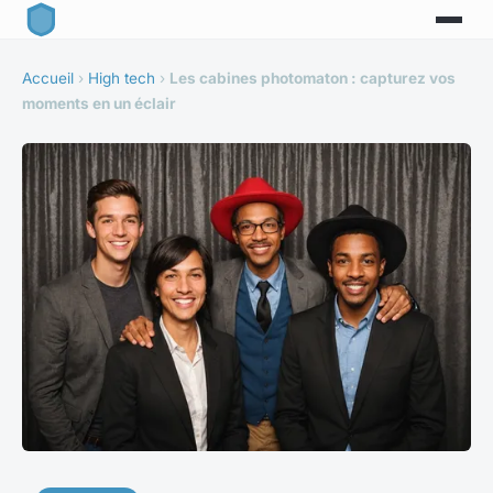
Accueil
›
High tech
›
Les cabines photomaton : capturez vos
moments en un éclair