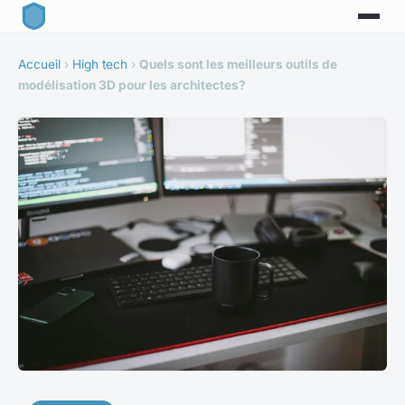
Accueil
›
High tech
›
Quels sont les meilleurs outils de
modélisation 3D pour les architectes?